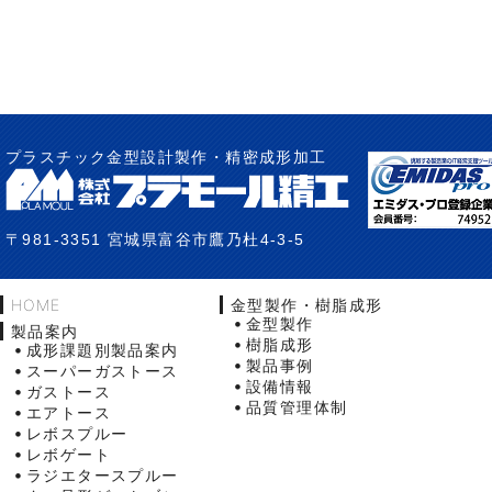
プラスチック金型設計製作・精密成形加工
〒981-3351 宮城県富谷市鷹乃杜4-3-5
HOME
金型製作・樹脂成形
金型製作
製品案内
樹脂成形
成形課題別製品案内
製品事例
スーパーガストース
設備情報
ガストース
品質管理体制
エアトース
レボスプルー
レボゲート
ラジエタースプルー