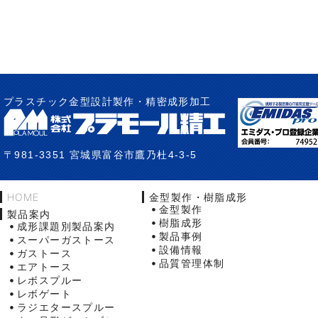
プラスチック金型設計製作・精密成形加工
〒981-3351 宮城県富谷市鷹乃杜4-3-5
HOME
金型製作・樹脂成形
金型製作
製品案内
樹脂成形
成形課題別製品案内
製品事例
スーパーガストース
設備情報
ガストース
品質管理体制
エアトース
レボスプルー
レボゲート
ラジエタースプルー