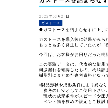
ガストースを詰まらせずに上
2022年03月24日
ガストース
●ガストースを詰まらせずに上手
ガストースを導入後に効果がみら
もっとも多く発生していたのが『
今回は、お客様がお困りだった樹
この実験データは、代表的な樹脂
樹脂漏れを確認したもの、樹脂詰
樹脂別にまとめた参考資料となっ
※製品形状や成形条件により異な
参考の目安としてご使用下さい
現状の成形条件がスピードや圧
ベント幅を狭めの設定もご検討