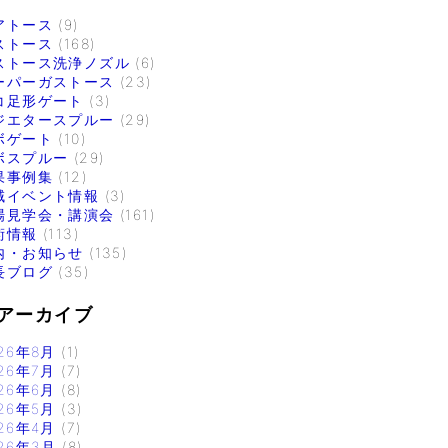
アトース
(9)
ストース
(168)
ストース洗浄ノズル
(6)
ーパーガストース
(23)
コ足形ゲート
(3)
ジエタースプルー
(29)
ボゲート
(10)
ボスプルー
(29)
果事例集
(12)
域イベント情報
(3)
場見学会・講演会
(161)
術情報
(113)
内・お知らせ
(135)
長ブログ
(35)
アーカイブ
26年8月
(1)
26年7月
(7)
26年6月
(8)
26年5月
(3)
26年4月
(7)
26年3月
(8)