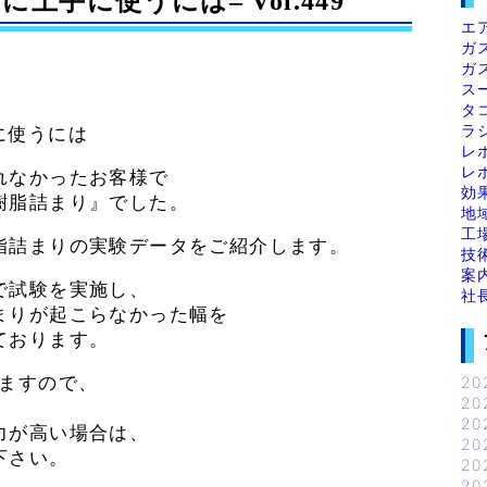
手に使うには– Vol.449
エ
ガ
ガ
ス
タ
ラ
に使うには
レ
レ
れなかったお客様で
効
樹脂詰まり』でした。
地
工
脂詰まりの実験データをご紹介します。
技
案
で試験を実施し、
社
まりが起こらなかった幅を
ております。
りますので、
20
20
。
20
力が高い場合は、
20
下さい。
20
20