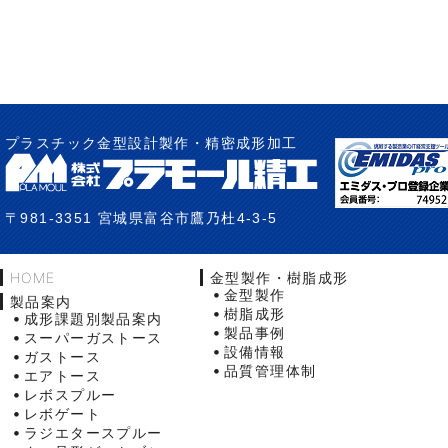
プラスチック金型設計製作・精密成形加工
〒981-3351 宮城県富谷市鷹乃杜4-3-5
HOME
金型製作・樹脂成形
金型製作
製品案内
樹脂成形
成形課題別製品案内
製品事例
スーパーガストース
設備情報
ガストース
品質管理体制
エアトース
レボスプルー
レボゲート
ラジエタースプルー