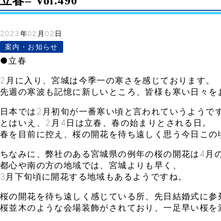
立春– Vol.490
2023年02月02日
案内・お知らせ
●立春
2月に入り、宮城は今季一の寒さを感じております。
先週の寒波も記憶に新しいところ、皆様も寒い日々を
日本では2月初旬が一番寒い頃と言われていうようで
とはいえ、2月4日は立春、春の始まりとされる日。
春を目前に控え、桜の開花を待ち遠しく思う今日この
ちなみに、弊社のある宮城県の例年の桜の開花は4月
都心や南の方の地域では、宮城よりも早く、
3月下旬頃に開花する地域もあるようですね。
桜の開花を待ち遠しく感じている所、先日結婚式に参
桜並木のような会場装飾がされており、一足早い桜を