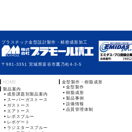
プラスチック金型設計製作・精密成形加工
〒981-3351 宮城県富谷市鷹乃杜4-3-5
HOME
金型製作・樹脂成形
金型製作
製品案内
樹脂成形
成形課題別製品案内
製品事例
スーパーガストース
設備情報
ガストース
品質管理体制
エアトース
レボスプルー
レボゲート
ラジエタースプルー