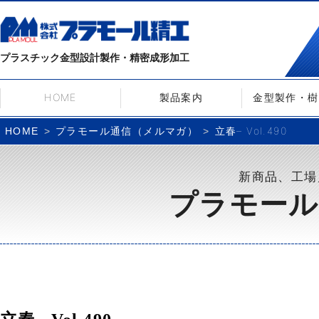
プラスチック金型設計製作・精密成形加工
HOME
製品案内
金型製作・樹
プラモール通信（メルマガ）
立春– Vol.490
HOME
新商品、工場
プラモール