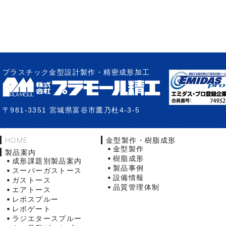
プラスチック金型設計製作・精密成形加工
〒981-3351 宮城県富谷市鷹乃杜4-3-5
HOME
金型製作・樹脂成形
金型製作
製品案内
樹脂成形
成形課題別製品案内
製品事例
スーパーガストース
設備情報
ガストース
品質管理体制
エアトース
レボスプルー
レボゲート
ラジエタースプルー