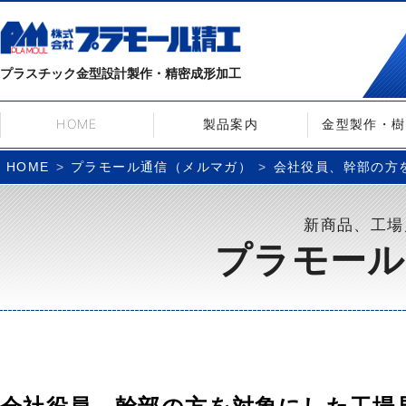
プラスチック金型設計製作・精密成形加工
HOME
製品案内
金型製作・樹
プラモール通信（メルマガ）
会社役員、幹部の方を
HOME
新商品、工場
プラモール