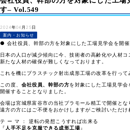
会社役員、幹部の方を対象にした工場
す– Vol.549
2024年04月25日
案内・お知らせ
● 会社役員、幹部の方を対象にした工場見学会を開
日本の人口が減少傾向に今、技術者の高齢化や人材コ
新たな人材の確保が難しくなっております。
これを機にプラスチック射出成形工場の改革を行って
この度、
会社役員、幹部の方
を対象にした工場見学会
開催することとなりました。
会場は宮城県富谷市の当社プラモール精工で開催とな
遠方の方にはご不便をおかけしますがご検討いただけ
テ ー マ ： 逆転の発想こうすれば出来る
『
人手不足を克服できる成形工場
』