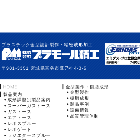
プラスチック金型設計製作・精密成形加工
〒981-3351 宮城県富谷市鷹乃杜4-3-5
HOME
金型製作・樹脂成形
金型製作
製品案内
樹脂成形
成形課題別製品案内
製品事例
スーパーガストース
設備情報
ガストース
品質管理体制
エアトース
レボスプルー
レボゲート
ラジエタースプルー