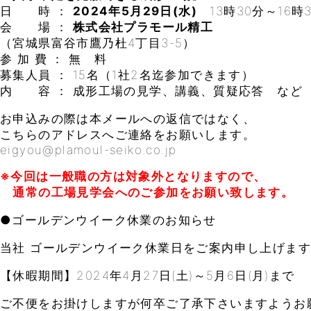
日 時 ：
2024年5月29日(水)
13時30分～16時
会 場 ：
株式会社プラモール精工
（宮城県富谷市鷹乃杜4丁目3-5）
参 加 費 ： 無 料
募集人員 ： 15名（1社2名迄参加できます）
内 容 ： 成形工場の見学、講義、質疑応答 など
お申込みの際は本メールへの返信ではなく、
こちらのアドレスへご連絡をお願いします。
eigyou@plamoul-seiko.co.jp
※今回は一般職の方は対象外となりますので、
通常の工場見学会へのご参加をお願い致します。
●ゴールデンウイーク休業のお知らせ
当社 ゴールデンウイーク休業日をご案内申し上げま
【休暇期間】2024年4月27日(土)～5月6日(月)まで
ご不便をお掛けしますが何卒ご了承下さいますようお