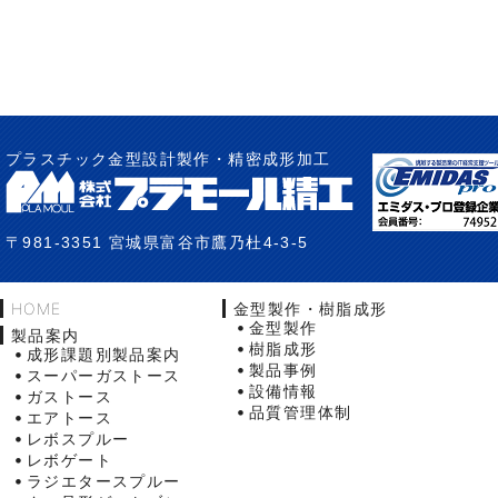
プラスチック金型設計製作・精密成形加工
〒981-3351 宮城県富谷市鷹乃杜4-3-5
HOME
金型製作・樹脂成形
金型製作
製品案内
樹脂成形
成形課題別製品案内
製品事例
スーパーガストース
設備情報
ガストース
品質管理体制
エアトース
レボスプルー
レボゲート
ラジエタースプルー