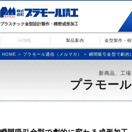
プラスチック金型設計製作・精密成形加工
HOME
製品案内
金型製作・樹
プラモール通信（メルマガ）
瞬間吸引金型で劇的に変
HOME
新商品、工場
プラモール