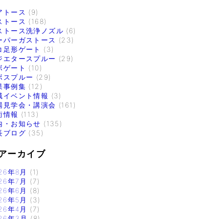
アトース
(9)
ストース
(168)
ストース洗浄ノズル
(6)
ーパーガストース
(23)
コ足形ゲート
(3)
ジエタースプルー
(29)
ボゲート
(10)
ボスプルー
(29)
果事例集
(12)
域イベント情報
(3)
場見学会・講演会
(161)
術情報
(113)
内・お知らせ
(135)
長ブログ
(35)
アーカイブ
26年8月
(1)
26年7月
(7)
26年6月
(8)
26年5月
(3)
26年4月
(7)
26年3月
(8)