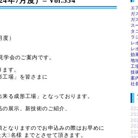
7月度）– Vol.554
エ
ガ
ガ
ス
タ
ラ
月度）
レ
レ
効
場見学会のご案内です。
地
工
ります。
技
形工場」を皆さまに
案
社
出来る成形工場」となっております。
品の展示、新技術のご紹介、
20
20
。
20
20
順となりますのでお申込みの際はお早めに
20
最大3名様 までとさせて頂きます。
20