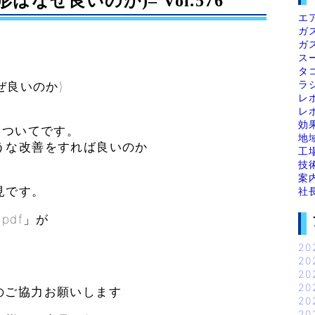
なぜ良いのか)– Vol.576
エ
ガ
ガ
ス
タ
ラ
ぜ良いのか)
レ
レ
効
についてです。
地
うな改善をすれば良いのか
工
技
案
見です。
社
pdf」が
。
20
20
20
20
のご協力お願いします
20
20