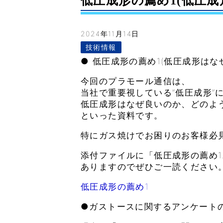
低圧成形の薦め1(低圧成形は
2024年11月14日
技術情報
● 低圧成形の薦め1(低圧成形はな
今回のプラモール通信は、
当社で重要視している”低圧成形”
低圧成形はなぜ良いのか、どのよ
といった資料です。
特にガス焼けでお困りのお客様必
添付ファイルに「低圧成形の薦め1.
ありますのでぜひご一読ください
低圧成形の薦め1
●ガストースに関するアンケート