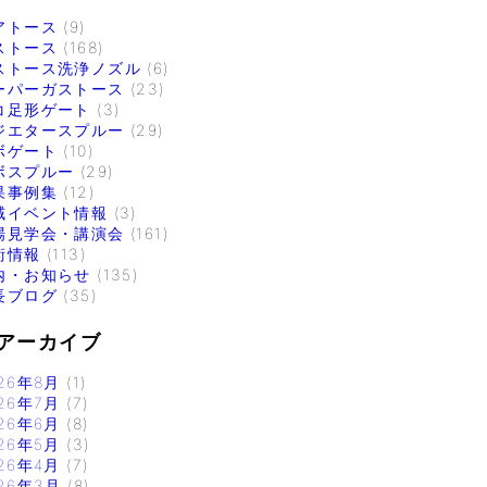
アトース
(9)
ストース
(168)
ストース洗浄ノズル
(6)
ーパーガストース
(23)
コ足形ゲート
(3)
ジエタースプルー
(29)
ボゲート
(10)
ボスプルー
(29)
果事例集
(12)
域イベント情報
(3)
場見学会・講演会
(161)
術情報
(113)
内・お知らせ
(135)
長ブログ
(35)
アーカイブ
26年8月
(1)
26年7月
(7)
26年6月
(8)
26年5月
(3)
26年4月
(7)
26年3月
(8)