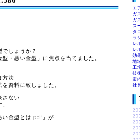
580
エ
ガ
ガ
ス
タ
ラ
レ
レ
型でしょうか？
効
金型・悪い金型」に焦点を当てました。
地
工
技
け方法
案
法を資料に致しました。
社
来さない
す。
20
20
い金型とは.pdf」が
20
。
20
20
20