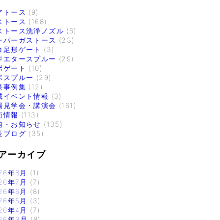
アトース
(9)
ストース
(168)
ストース洗浄ノズル
(6)
ーパーガストース
(23)
コ足形ゲート
(3)
ジエタースプルー
(29)
ボゲート
(10)
ボスプルー
(29)
果事例集
(12)
域イベント情報
(3)
場見学会・講演会
(161)
術情報
(113)
内・お知らせ
(135)
長ブログ
(35)
アーカイブ
26年8月
(1)
26年7月
(7)
26年6月
(8)
26年5月
(3)
26年4月
(7)
26年3月
(8)