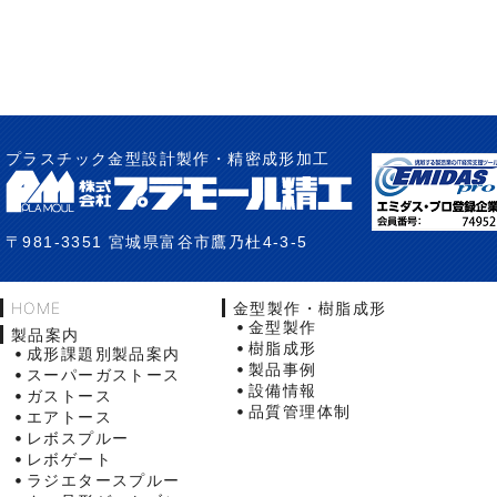
プラスチック金型設計製作・精密成形加工
〒981-3351 宮城県富谷市鷹乃杜4-3-5
HOME
金型製作・樹脂成形
金型製作
製品案内
樹脂成形
成形課題別製品案内
製品事例
スーパーガストース
設備情報
ガストース
品質管理体制
エアトース
レボスプルー
レボゲート
ラジエタースプルー