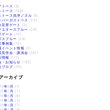
アトース
(9)
ストース
(168)
ストース洗浄ノズル
(6)
ーパーガストース
(23)
コ足形ゲート
(3)
ジエタースプルー
(29)
ボゲート
(10)
ボスプルー
(29)
果事例集
(12)
域イベント情報
(3)
場見学会・講演会
(161)
術情報
(113)
内・お知らせ
(135)
長ブログ
(35)
アーカイブ
26年8月
(1)
26年7月
(7)
26年6月
(8)
26年5月
(3)
26年4月
(7)
26年3月
(8)