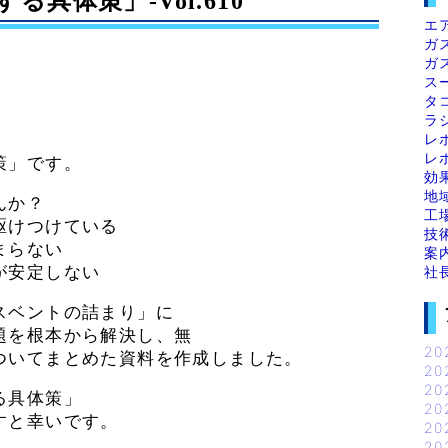
具体策」-Vol.610
エ
ガ
ガ
ス
タ
ラ
レ
レ
策」です。
効
地
んか？
工
駆けつけている
技
まらない
案
が安定しない
社
スベントの詰まり」に
題を根本から解決し、無
20
ついてまとめた資料を作成しました。
20
20
る具体策」
20
すと幸いです。
20
20