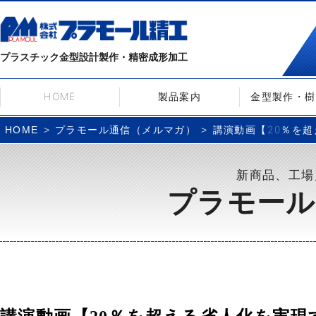
プラスチック金型設計製作・精密成形加工
HOME
製品案内
金型製作・樹
プラモール通信（メルマガ）
講演動画【20％を超
HOME
新商品、工場
プラモール