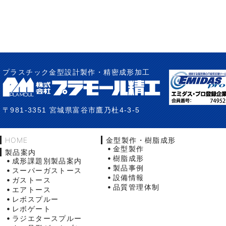
プラスチック金型設計製作・精密成形加工
〒981-3351 宮城県富谷市鷹乃杜4-3-5
HOME
金型製作・樹脂成形
金型製作
製品案内
樹脂成形
成形課題別製品案内
製品事例
スーパーガストース
設備情報
ガストース
品質管理体制
エアトース
レボスプルー
レボゲート
ラジエタースプルー