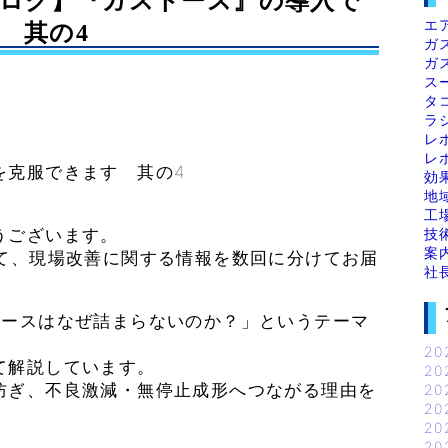
長ブログ】『ガストース』の導入で
エ
 其の4
ガ
ガ
ス
タ
ラ
レ
レ
を克服できます 其の4
効
地
工
技
うございます。
案
けて、現場改善に関する情報を数回に分けてお届
社
トースはなぜ詰まらないのか？」というテーマ
20
て解説しています。
20
防ぎ、不良激減・無停止成形へつながる理由を
20
20
20
20