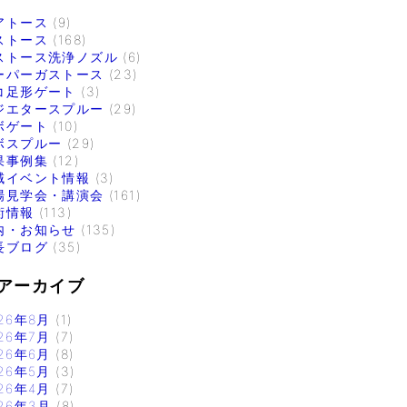
アトース
(9)
ストース
(168)
ストース洗浄ノズル
(6)
ーパーガストース
(23)
コ足形ゲート
(3)
ジエタースプルー
(29)
ボゲート
(10)
ボスプルー
(29)
果事例集
(12)
域イベント情報
(3)
場見学会・講演会
(161)
術情報
(113)
内・お知らせ
(135)
長ブログ
(35)
アーカイブ
26年8月
(1)
26年7月
(7)
26年6月
(8)
26年5月
(3)
26年4月
(7)
26年3月
(8)