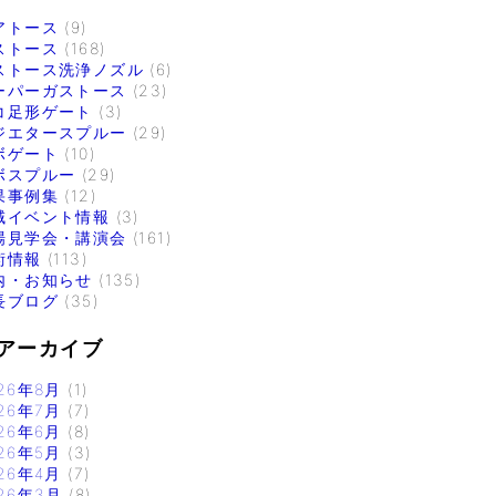
アトース
(9)
ストース
(168)
ストース洗浄ノズル
(6)
ーパーガストース
(23)
コ足形ゲート
(3)
ジエタースプルー
(29)
ボゲート
(10)
ボスプルー
(29)
果事例集
(12)
域イベント情報
(3)
場見学会・講演会
(161)
術情報
(113)
内・お知らせ
(135)
長ブログ
(35)
アーカイブ
26年8月
(1)
26年7月
(7)
26年6月
(8)
26年5月
(3)
26年4月
(7)
26年3月
(8)