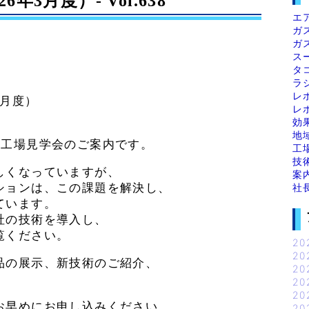
3月度）- Vol.638
エ
ガ
ガ
ス
タ
ラ
レ
3月度）
レ
効
地
の工場見学会のご案内です。
工
技
しくなっていますが、
案
ションは、この課題を解決し、
社
ています。
社の技術を導入し、
覧ください。
20
20
品の展示、新技術のご紹介、
20
。
20
20
お早めにお申し込みください。
20