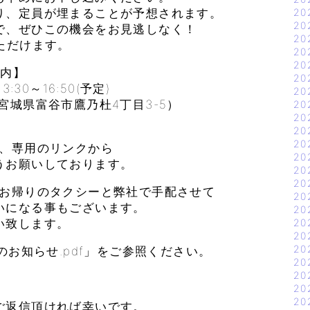
り、定員が埋まることが予想されます。
20
20
で、ぜひこの機会をお見逃しなく！
20
ただけます。
20
20
案内】
20
30～16:50(予定)
20
城県富谷市鷹乃杜4丁目3-5）
20
20
20
20
て、専用のリンクから
20
うお願いしております。
20
20
、お帰りのタクシーと弊社で手配させて
20
いになる事もございます。
20
い致します。
20
20
20
のお知らせ.pdf」をご参照ください。
20
20
20
20
ご返信頂ければ幸いです。