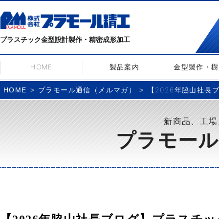
プラスチック金型設計製作・精密成形加工
HOME
製品案内
金型製作・樹
プラモール通信（メルマガ）
【2026年脇山社
HOME
新商品、工場
プラモール