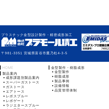
プラスチック金型設計製作・精密成形加工
〒981-3351 宮城県富谷市鷹乃杜4-3-5
HOME
金型製作・樹脂成形
金型製作
製品案内
樹脂成形
成形課題別製品案内
製品事例
スーパーガストース
設備情報
ガストース
品質管理体制
エアトース
レボスプルー
レボゲート
ラジエタースプルー