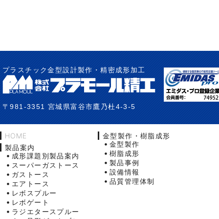
プラスチック金型設計製作・精密成形加工
〒981-3351 宮城県富谷市鷹乃杜4-3-5
HOME
金型製作・樹脂成形
金型製作
製品案内
樹脂成形
成形課題別製品案内
製品事例
スーパーガストース
設備情報
ガストース
品質管理体制
エアトース
レボスプルー
レボゲート
ラジエタースプルー