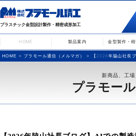
プラスチック金型設計製作・精密成形加工
HOME
製品案内
金型製作・樹
プラモール通信（メルマガ）
【2026年脇山社長
HOME
新商品、工場
プラモール