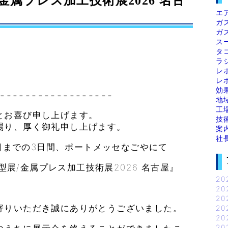
/金属プレス加工技術展2026 名古
エ
ガ
ガ
ス
タ
ラ
レ
レ
効
==================
地
工
とお喜び申し上げます。
技
賜り、厚く御礼申し上げます。
案
社
2日までの3日間、ポートメッセなごやにて
金型展/金属プレス加工技術展2026 名古屋』
20
20
20
寄りいただき誠にありがとうございました。
20
20
20