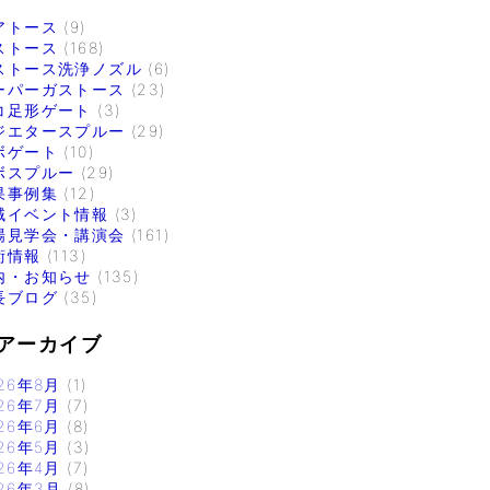
アトース
(9)
ストース
(168)
ストース洗浄ノズル
(6)
ーパーガストース
(23)
コ足形ゲート
(3)
ジエタースプルー
(29)
ボゲート
(10)
ボスプルー
(29)
果事例集
(12)
域イベント情報
(3)
場見学会・講演会
(161)
術情報
(113)
内・お知らせ
(135)
長ブログ
(35)
アーカイブ
26年8月
(1)
26年7月
(7)
26年6月
(8)
26年5月
(3)
26年4月
(7)
26年3月
(8)