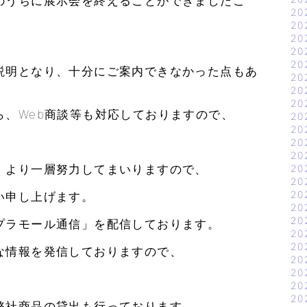
のうちに展示会を終えることができましたこ
20
20
20
20
20
説明となり、十分にご案内できなかった点もあ
20
20
20
ら、Web商談等も対応しておりますので、
20
20
20
20
、より一層努力してまいりますので、
20
20
20
い申し上げます。
20
20
プラモール通信」を配信しております。
20
20
な情報を発信しておりますので、
20
20
20
20
弊社商品の貸出も行っております。