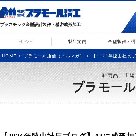
プラスチック金型設計製作・精密成形加工
HOME
製品案内
金型製作・樹
プラモール通信（メルマガ）
【2026年脇山社長
HOME
新商品、工場
プラモール