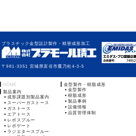
プラスチック金型設計製作・精密成形加工
〒981-3351 宮城県富谷市鷹乃杜4-3-5
HOME
金型製作・樹脂成形
金型製作
製品案内
樹脂成形
成形課題別製品案内
製品事例
スーパーガストース
設備情報
ガストース
品質管理体制
エアトース
レボスプルー
レボゲート
ラジエタースプルー