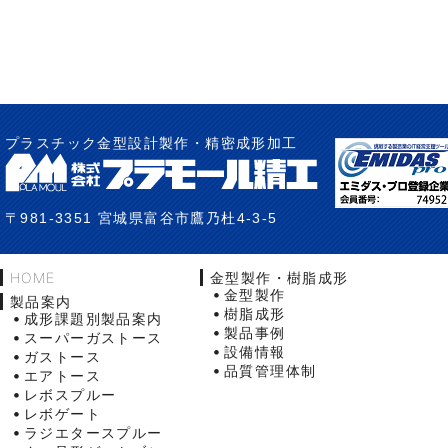
プラスチック金型設計製作・精密成形加工
〒981-3351 宮城県富谷市鷹乃杜4-3-5
HOME
金型製作・樹脂成形
金型製作
製品案内
樹脂成形
成形課題別製品案内
製品事例
スーパーガストース
設備情報
ガストース
品質管理体制
エアトース
レボスプルー
レボゲート
ラジエタースプルー