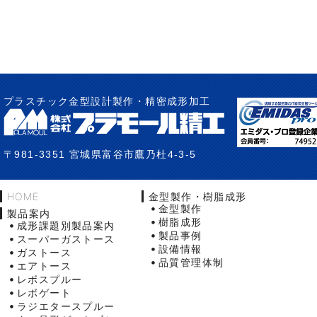
プラスチック金型設計製作・精密成形加工
〒981-3351 宮城県富谷市鷹乃杜4-3-5
HOME
金型製作・樹脂成形
金型製作
製品案内
樹脂成形
成形課題別製品案内
製品事例
スーパーガストース
設備情報
ガストース
品質管理体制
エアトース
レボスプルー
レボゲート
ラジエタースプルー