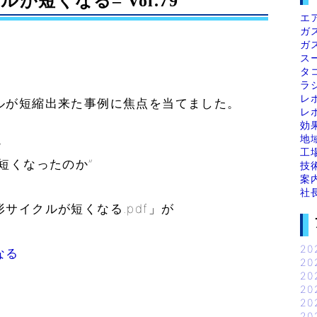
短くなる– Vol.79
エ
ガ
ガ
ス
タ
ラ
レ
ルが短縮出来た事例に焦点を当てました。
レ
効
地
”
工
短くなったのか”
技
案
社
サイクルが短くなる.pdf」が
。
20
なる
20
20
20
20
20