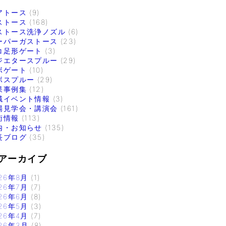
アトース
(9)
ストース
(168)
ストース洗浄ノズル
(6)
ーパーガストース
(23)
コ足形ゲート
(3)
ジエタースプルー
(29)
ボゲート
(10)
ボスプルー
(29)
果事例集
(12)
域イベント情報
(3)
場見学会・講演会
(161)
術情報
(113)
内・お知らせ
(135)
長ブログ
(35)
アーカイブ
26年8月
(1)
26年7月
(7)
26年6月
(8)
26年5月
(3)
26年4月
(7)
26年3月
(8)