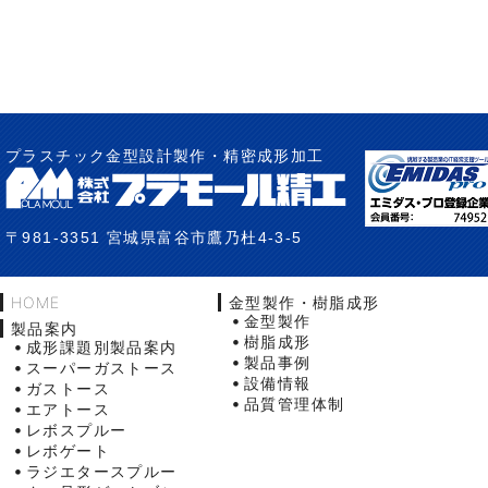
プラスチック金型設計製作・精密成形加工
〒981-3351 宮城県富谷市鷹乃杜4-3-5
HOME
金型製作・樹脂成形
金型製作
製品案内
樹脂成形
成形課題別製品案内
製品事例
スーパーガストース
設備情報
ガストース
品質管理体制
エアトース
レボスプルー
レボゲート
ラジエタースプルー