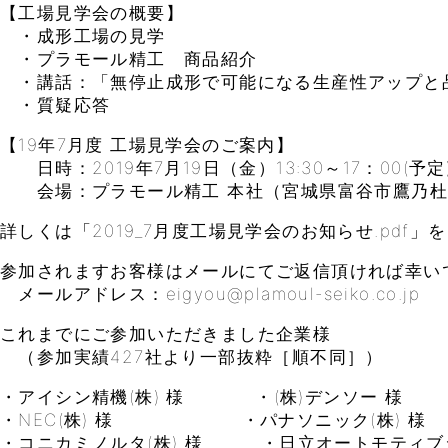
【工場見学会の概要】
・成形工場の見学
・プラモール精工 商品紹介
・講話：「無停止成形で可能になる生産性アップと
・質疑応答
【19年7月度 工場見学会のご案内】
日時：2019年7月19日（金）13:30～17：00(予定
会場：プラモール精工 本社（宮城県富谷市鷹乃杜4
詳しくは「2019_7月度工場見学会のお知らせ.pdf
参加されますお客様はメールにてご返信頂ければ幸い
メールアドレス：eigyou@plamoul-seiko.co.jp
これまでにご参加いただきました企業様
（参加実績427社より一部抜粋［順不同］）
・アイシン精機(株) 様 ・(株)デンソー 様
・NEC(株) 様 ・パナソニック(株) 様
・コニカミノルタ(株) 様 ・日立オートモティブシ