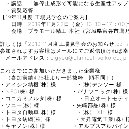
・講話：「無停止成形で可能になる生産性アップ
・質疑応答
【19年11月度 工場見学会のご案内】
日時：2019年11月22日（金）13:30～17：00(
会場：プラモール精工 本社（宮城県富谷市鷹乃杜
詳しくは「2019_11月度工場見学会のお知らせ.pd
参加されますお客様はメールにてご返信頂ければ幸
メールアドレス：eigyou@plamoul-seiko.co.jp
これまでにご参加いただきました企業様
（参加実績438社より一部抜粋［順不同］）
・アイシン精機(株) 様 ・(株)デンソー 様
・NEC(株) 様 ・パナソニック(株) 様
・コニカミノルタ(株) 様 ・日立オートモティブ
・ソニー(株) 様 ・矢崎部品(株) 様
・トヨタ自動車(株) 様 ・(株)LIXIL 様
・トヨタ紡織(株) 様 ・天昇電気工業(株) 
・キヤノン(株) 様 ・アルプスアルパイン(