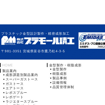
プラスチック金型設計製作・精密成形加工
〒981-3351 宮城県富谷市鷹乃杜4-3-5
HOME
金型製作・樹脂成形
金型製作
製品案内
樹脂成形
成形課題別製品案内
製品事例
スーパーガストース
設備情報
ガストース
品質管理体制
エアトース
レボスプルー
レボゲート
ラジエタースプルー