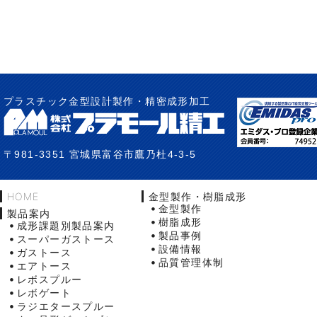
プラスチック金型設計製作・精密成形加工
〒981-3351 宮城県富谷市鷹乃杜4-3-5
HOME
金型製作・樹脂成形
金型製作
製品案内
樹脂成形
成形課題別製品案内
製品事例
スーパーガストース
設備情報
ガストース
品質管理体制
エアトース
レボスプルー
レボゲート
ラジエタースプルー