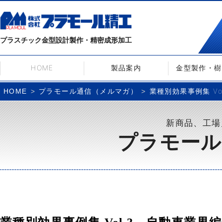
プラスチック金型設計製作・精密成形加工
HOME
製品案内
金型製作・樹
プラモール通信（メルマガ）
業種別効果事例集 Vol
HOME
新商品、工場
プラモール