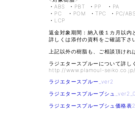
・ABS ・PBT ・PP ・PA
・PC ・POM ・TPC ・PC/AB
・LCP
返金対象期間：納入後１カ月以内
詳しくは添付の資料をご確認下さ
上記以外の樹脂も、ご相談頂けれ
ラジエタースプルーについて詳し
http://www.plamoul-seiko.co.jp/
ラジエタースプルー_ver2
ラジエタースプルーブシュ_ver2_0
ラジエタースプルーブシュ価格表201