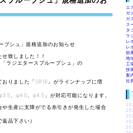
スプルーブシュ」規格追加のお
エ
ガ
ガ
ス
タ
ラ
レ
ルーブシュ」規格追加のお知らせ
レ
効
たせ致しました！！
地
ー「ラジエタースプルーブシュ」の
工
技
案
社
おりました「SR16」がラインナップに増
3.5、φ4.0、φ4.5」が対応可能になります。
20
合や生産に支障がでる糸引きが発生した場合
20
20
で返品下さい）
20
20
20