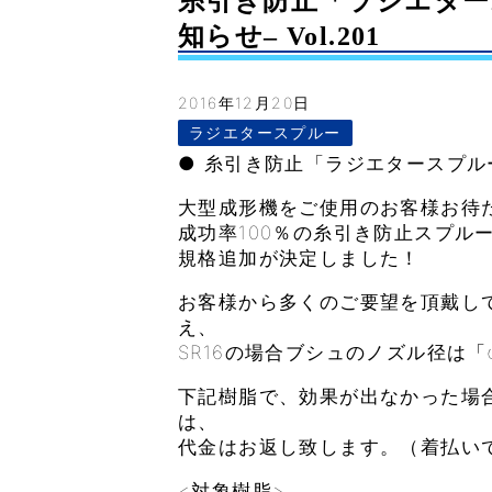
糸引き防止「ラジエター
知らせ– Vol.201
2016年12月20日
ラジエタースプルー
● 糸引き防止「ラジエタースプ
大型成形機をご使用のお客様お待
成功率100％の糸引き防止スプル
規格追加が決定しました！
お客様から多くのご要望を頂戴して
え、
SR16の場合ブシュのノズル径は「φ
下記樹脂で、効果が出なかった場
は、
代金はお返し致します。（着払い
<対象樹脂>