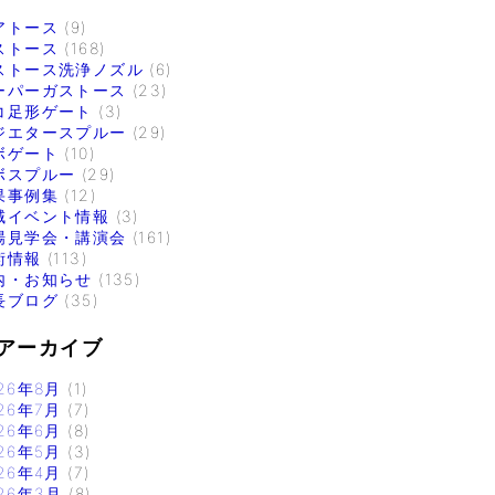
アトース
(9)
ストース
(168)
ストース洗浄ノズル
(6)
ーパーガストース
(23)
コ足形ゲート
(3)
ジエタースプルー
(29)
ボゲート
(10)
ボスプルー
(29)
果事例集
(12)
域イベント情報
(3)
場見学会・講演会
(161)
術情報
(113)
内・お知らせ
(135)
長ブログ
(35)
アーカイブ
26年8月
(1)
26年7月
(7)
26年6月
(8)
26年5月
(3)
26年4月
(7)
26年3月
(8)