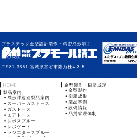
プラスチック金型設計製作・精密成形加工
〒981-3351 宮城県富谷市鷹乃杜4-3-5
HOME
金型製作・樹脂成形
金型製作
製品案内
樹脂成形
成形課題別製品案内
製品事例
スーパーガストース
設備情報
ガストース
品質管理体制
エアトース
レボスプルー
レボゲート
ラジエタースプルー