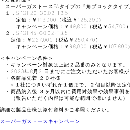
スーパーガストースFAタイプの『角ブロックタイプ
１．SPGF20-G0.02-T3.5
定価：￥113,000（税込￥125,290）
キャンペーン価格：￥49,800（税込￥54,700）
２．SPGF45-G0.02-T3.5
定価：￥227,000（税込￥250,470）
キャンペーン価格：￥98,000（税込￥107,800
＜キャンペーン条件＞
・キャンペーン対象は上記２品番のみとなります。
・2023年8月31日までにご注文いただいたお客様
・各商品先着 ２０社様
※ １社につきいずれか１個まで、２個目以降は定
・商品納入後 ３ヶ月以内に費用対効果や効果事例を
（報告いただく内容は可能な範囲で構いません）
詳細な製品仕様は添付資料をご参照ください。
スーパーガストースキャンペーン