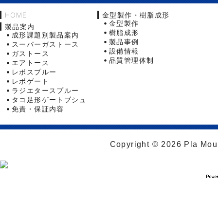
HOME
金型製作・樹脂成形
金型製作
製品案内
樹脂成形
成形課題別製品案内
製品事例
スーパーガストース
設備情報
ガストース
品質管理体制
エアトース
レボスプルー
レボゲート
ラジエタースプルー
タコ足形ゲートブシュ
免責・保証内容
Copyright © 2026 Pla Moul 