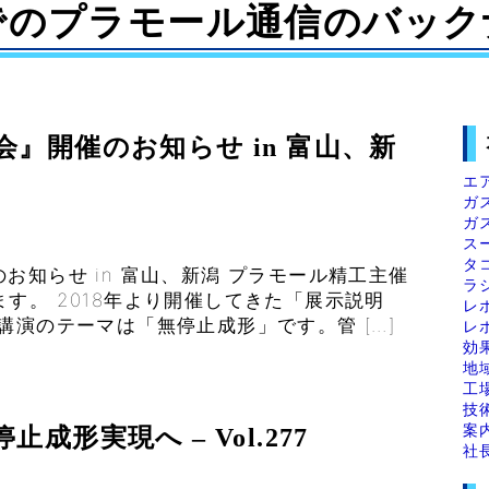
でのプラモール通信のバック
』開催のお知らせ in 富山、新
エ
ガ
ガ
ス
タ
お知らせ in 富山、新潟 プラモール精工主催
ラ
す。 2018年より開催してきた「展示説明
レ
講演のテーマは「無停止成形」です。管 […]
レ
効
地
工
技
案
形実現へ – Vol.277
社