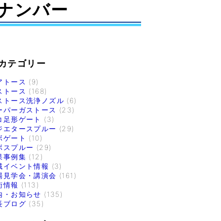
ナンバー
カテゴリー
アトース
(9)
ストース
(168)
ストース洗浄ノズル
(6)
ーパーガストース
(23)
コ足形ゲート
(3)
ジエタースプルー
(29)
ボゲート
(10)
ボスプルー
(29)
果事例集
(12)
域イベント情報
(3)
場見学会・講演会
(161)
術情報
(113)
内・お知らせ
(135)
長ブログ
(35)