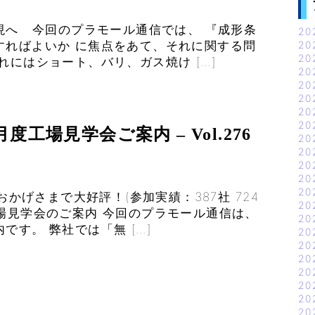
現へ 今回のプラモール通信では、 『成形条
20
すればよいか に焦点をあて、それに関する問
20
20
れにはショート、バリ、ガス焼け […]
20
20
20
20
20
度工場見学会ご案内 – Vol.276
20
20
20
20
20
おかげさまで大好評！(参加実績：387社 724
20
月度工場見学会のご案内 今回のプラモール通信は、
20
す。 弊社では「無 […]
20
20
20
20
20
20
20