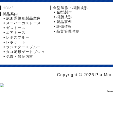
HOME
金型製作・樹脂成形
金型製作
製品案内
樹脂成形
成形課題別製品案内
製品事例
スーパーガストース
設備情報
ガストース
品質管理体制
エアトース
レボスプルー
レボゲート
ラジエタースプルー
タコ足形ゲートブシュ
免責・保証内容
Copyright © 2026 Pla Moul 