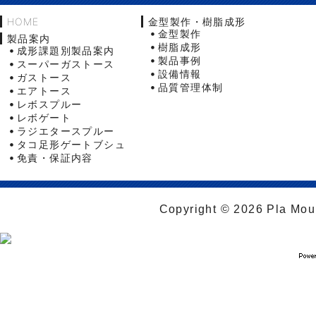
HOME
金型製作・樹脂成形
金型製作
製品案内
樹脂成形
成形課題別製品案内
製品事例
スーパーガストース
設備情報
ガストース
品質管理体制
エアトース
レボスプルー
レボゲート
ラジエタースプルー
タコ足形ゲートブシュ
免責・保証内容
Copyright © 2026 Pla Moul 