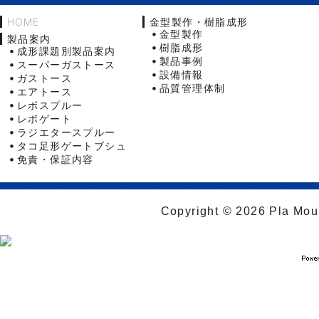
HOME
金型製作・樹脂成形
金型製作
製品案内
樹脂成形
成形課題別製品案内
製品事例
スーパーガストース
設備情報
ガストース
品質管理体制
エアトース
レボスプルー
レボゲート
ラジエタースプルー
タコ足形ゲートブシュ
免責・保証内容
Copyright © 2026 Pla Moul 