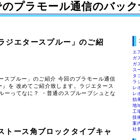
でのプラモール通信のバック
ラジエタースプルー」のご紹
エ
ガ
ガ
ス
タ
ースプルー」のご紹介 今回のプラモール通信
ラ
ー』を 改めてご紹介致します。ラジエタース
レ
ルーってなに？ ・普通のスプルーブシュとな
レ
効
地
工
技
案
社
ストース角ブロックタイプキャ