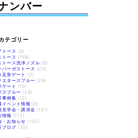
ナンバー
カテゴリー
アトース
(9)
ストース
(168)
ストース洗浄ノズル
(6)
ーパーガストース
(23)
コ足形ゲート
(3)
ジエタースプルー
(29)
ボゲート
(10)
ボスプルー
(29)
果事例集
(12)
域イベント情報
(3)
場見学会・講演会
(161)
術情報
(113)
内・お知らせ
(135)
長ブログ
(35)