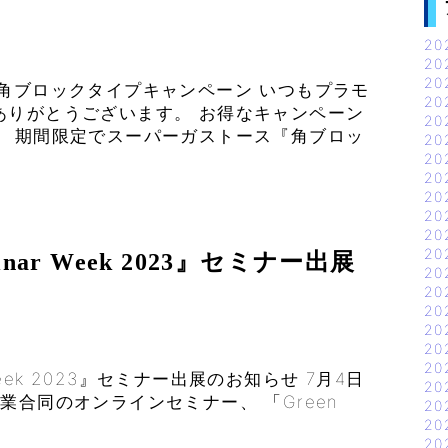
20
20
20
角ブロックタイプキャンペーン いつもプラモ
20
ありがとうございます。 お得なキャンペーン
20
。 期間限定でスーパーガストース『角ブロッ
20
20
20
20
20
20
20
ebinar Week 2023』セミナー出展
20
20
20
20
20
20
ar Week 2023』セミナー出展のお知らせ 7月4日
20
業合同のオンラインセミナー、 「Green
20
20
20