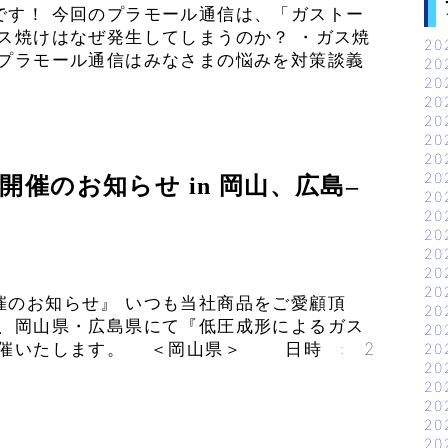
です！ 今回のプラモール通信は、「ガストー
ス焼けはなぜ発生してしまうのか？ ・ガス焼
20
のプラモール通信はみなさまの悩みを対策談義
20
20
20
20
20
20
20
開催のお知らせ in 岡山、広島–
20
20
20
20
20
20
催のお知らせ』 いつも当社商品をご愛顧頂
20
回、岡山県・広島県にて『低圧成形によるガス
20
開催いたします。 ＜岡山県＞ 日時 : 2
20
20
20
20
20
20