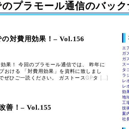
でのプラモール通信のバック
対費用効果！– Vol.156
エ
ガ
ガ
ス
用効果！ 今回のプラモール通信では、 昨年に
タ
プおける 「対費用効果」を資料に致しまし
ラ
ぜひご一読ください。 ガストースGPタ […]
レ
レ
効
地
工
– Vol.155
技
案
社