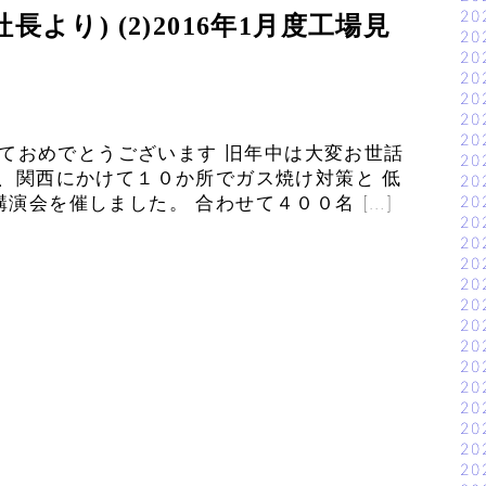
20
長より) (2)2016年1月度工場見
20
20
20
20
20
20
ましておめでとうございます 旧年中は大変お世話
20
、関西にかけて１０か所でガス焼け対策と 低
20
演会を催しました。 合わせて４００名 […]
20
20
20
20
20
20
20
20
20
20
20
20
20
20