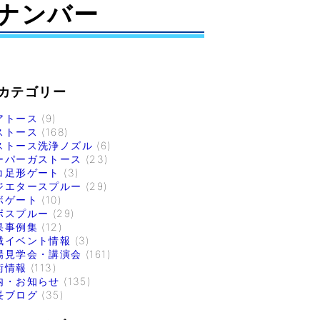
ナンバー
カテゴリー
アトース
(9)
ストース
(168)
ストース洗浄ノズル
(6)
ーパーガストース
(23)
コ足形ゲート
(3)
ジエタースプルー
(29)
ボゲート
(10)
ボスプルー
(29)
果事例集
(12)
域イベント情報
(3)
場見学会・講演会
(161)
術情報
(113)
内・お知らせ
(135)
長ブログ
(35)