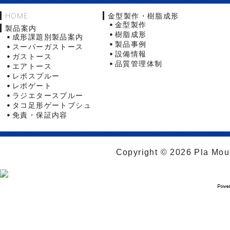
HOME
金型製作・樹脂成形
金型製作
製品案内
樹脂成形
成形課題別製品案内
製品事例
スーパーガストース
設備情報
ガストース
品質管理体制
エアトース
レボスプルー
レボゲート
ラジエタースプルー
タコ足形ゲートブシュ
免責・保証内容
Copyright © 2026 Pla Moul 