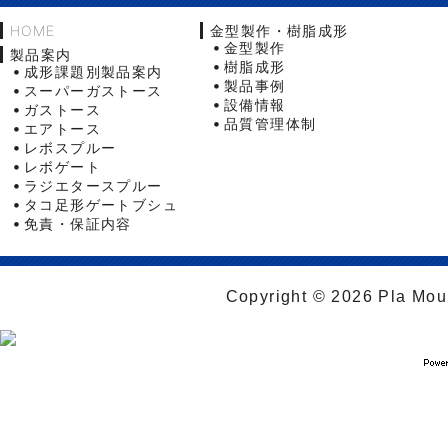
HOME
金型製作・樹脂成形
金型製作
製品案内
樹脂成形
成形課題別製品案内
製品事例
スーパーガストース
設備情報
ガストース
品質管理体制
エアトース
レボスプルー
レボゲート
ラジエタースプルー
タコ足形ゲートブシュ
免責・保証内容
Copyright © 2026 Pla Moul 