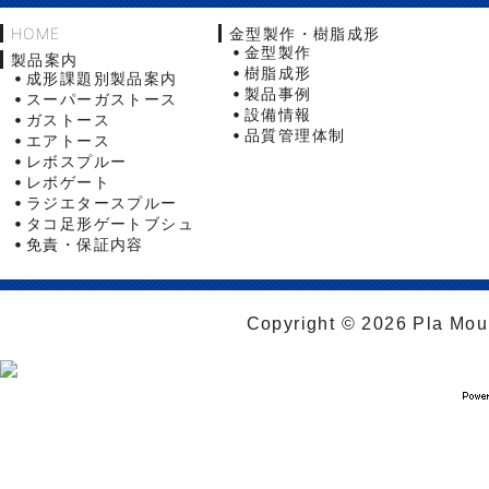
HOME
金型製作・樹脂成形
金型製作
製品案内
樹脂成形
成形課題別製品案内
製品事例
スーパーガストース
設備情報
ガストース
品質管理体制
エアトース
レボスプルー
レボゲート
ラジエタースプルー
タコ足形ゲートブシュ
免責・保証内容
Copyright © 2026 Pla Moul 