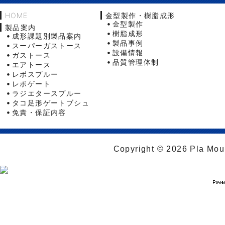
HOME
金型製作・樹脂成形
金型製作
製品案内
樹脂成形
成形課題別製品案内
製品事例
スーパーガストース
設備情報
ガストース
品質管理体制
エアトース
レボスプルー
レボゲート
ラジエタースプルー
タコ足形ゲートブシュ
免責・保証内容
Copyright © 2026 Pla Moul 