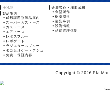
HOME
金型製作・樹脂成形
金型製作
製品案内
樹脂成形
成形課題別製品案内
製品事例
スーパーガストース
設備情報
ガストース
品質管理体制
エアトース
レボスプルー
レボゲート
ラジエタースプルー
タコ足形ゲートブシュ
免責・保証内容
Copyright © 2026 Pla Moul 