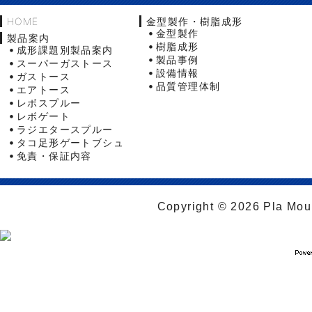
HOME
金型製作・樹脂成形
金型製作
製品案内
樹脂成形
成形課題別製品案内
製品事例
スーパーガストース
設備情報
ガストース
品質管理体制
エアトース
レボスプルー
レボゲート
ラジエタースプルー
タコ足形ゲートブシュ
免責・保証内容
Copyright © 2026 Pla Moul 