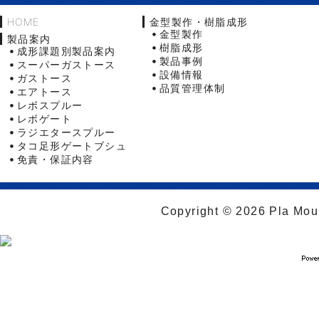
HOME
金型製作・樹脂成形
金型製作
製品案内
樹脂成形
成形課題別製品案内
製品事例
スーパーガストース
設備情報
ガストース
品質管理体制
エアトース
レボスプルー
レボゲート
ラジエタースプルー
タコ足形ゲートブシュ
免責・保証内容
Copyright © 2026 Pla Moul 