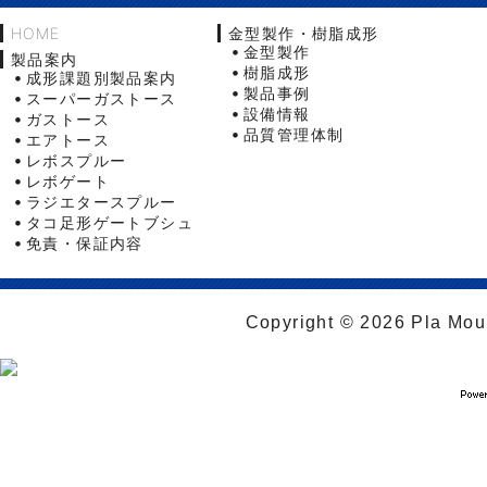
HOME
金型製作・樹脂成形
金型製作
製品案内
樹脂成形
成形課題別製品案内
製品事例
スーパーガストース
設備情報
ガストース
品質管理体制
エアトース
レボスプルー
レボゲート
ラジエタースプルー
タコ足形ゲートブシュ
免責・保証内容
Copyright © 2026 Pla Moul 