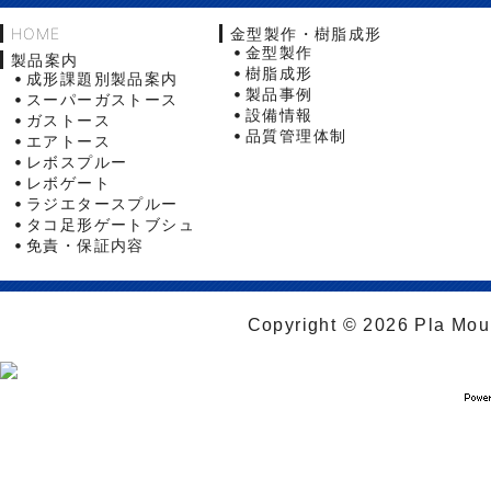
HOME
金型製作・樹脂成形
金型製作
製品案内
樹脂成形
成形課題別製品案内
製品事例
スーパーガストース
設備情報
ガストース
品質管理体制
エアトース
レボスプルー
レボゲート
ラジエタースプルー
タコ足形ゲートブシュ
免責・保証内容
Copyright © 2026 Pla Moul 