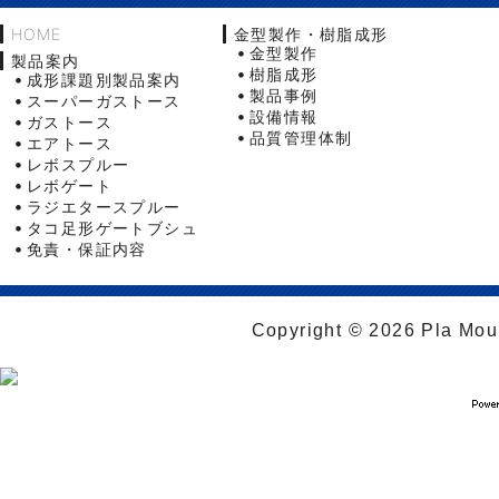
HOME
金型製作・樹脂成形
金型製作
製品案内
樹脂成形
成形課題別製品案内
製品事例
スーパーガストース
設備情報
ガストース
品質管理体制
エアトース
レボスプルー
レボゲート
ラジエタースプルー
タコ足形ゲートブシュ
免責・保証内容
Copyright © 2026 Pla Moul 