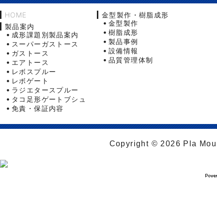
HOME
金型製作・樹脂成形
金型製作
製品案内
樹脂成形
成形課題別製品案内
製品事例
スーパーガストース
設備情報
ガストース
品質管理体制
エアトース
レボスプルー
レボゲート
ラジエタースプルー
タコ足形ゲートブシュ
免責・保証内容
Copyright © 2026 Pla Moul 