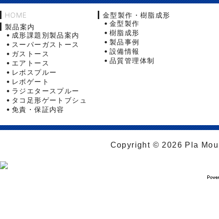
HOME
金型製作・樹脂成形
金型製作
製品案内
樹脂成形
成形課題別製品案内
製品事例
スーパーガストース
設備情報
ガストース
品質管理体制
エアトース
レボスプルー
レボゲート
ラジエタースプルー
タコ足形ゲートブシュ
免責・保証内容
Copyright © 2026 Pla Moul 