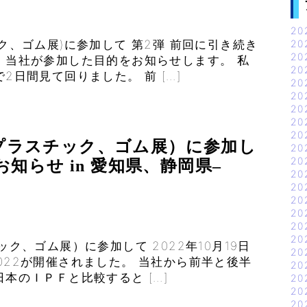
20
ック、ゴム展)に参加して 第2弾 前回に引き続き
20
20
、 当社が参加した目的をお知らせします。 私
20
2日間見て回りました。 前 […]
20
20
20
20
20
国際プラスチック、ゴム展）に参加し
20
20
知らせ in 愛知県、静岡県–
20
20
20
20
20
20
ック、ゴム展）に参加して 2022年10月19日
20
022が開催されました。 当社から前半と後半
20
日本のＩＰＦと比較すると […]
20
20
20