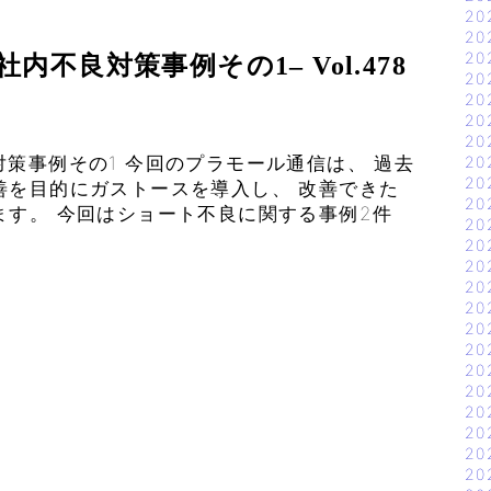
20
20
20
不良対策事例その1– Vol.478
20
20
20
20
策事例その1 今回のプラモール通信は、 過去
20
20
善を目的にガストースを導入し、 改善できた
20
ます。 今回はショート不良に関する事例2件
20
20
20
20
20
20
20
20
20
20
20
20
20