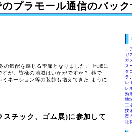
でのプラモール通信のバック
エ
ガ
ガ
ス
冬の気配を感じる季節となりました。 地域に
タ
ですが、皆様の地域はいかがですか？ 巷で
ラ
ルミネーション等の装飾も増えてきた ように
レ
レ
効
地
工
技
際プラスチック、ゴム展)に参加して
案
社