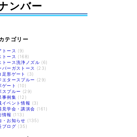
ナンバー
カテゴリー
アトース
(9)
ストース
(168)
ストース洗浄ノズル
(6)
ーパーガストース
(23)
コ足形ゲート
(3)
ジエタースプルー
(29)
ボゲート
(10)
ボスプルー
(29)
果事例集
(12)
域イベント情報
(3)
場見学会・講演会
(161)
術情報
(113)
内・お知らせ
(135)
長ブログ
(35)