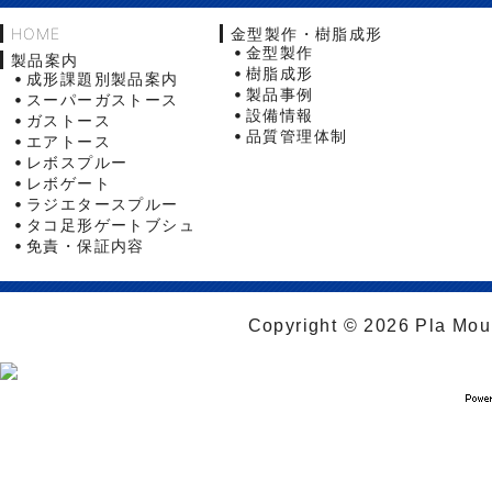
HOME
金型製作・樹脂成形
金型製作
製品案内
樹脂成形
成形課題別製品案内
製品事例
スーパーガストース
設備情報
ガストース
品質管理体制
エアトース
レボスプルー
レボゲート
ラジエタースプルー
タコ足形ゲートブシュ
免責・保証内容
Copyright © 2026 Pla Moul 